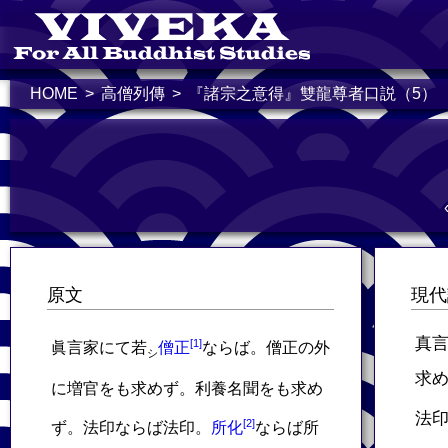
HOME
高僧列傳
『諸宗之意得』雙龍尊者口説（5）
原文
現代
真
眞言家にて若
僧正
ならば。僧正の外
シ
求
に増官をも求めず。利養名聞をも求め
法
ず。法印ならば法印。
所化
ならば所