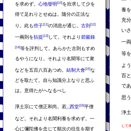
を求めず。
心地發明
を欣求して少を
養
得て足れりとせぬは。隨分の正法な
充
り。此も
些子
の消息が通じ。
古則
い
一兩則を
拈提
して。それより
碧巖錄
一
等を評判して。あらかた古則もすめ
等
るやうになり。それより名聞等にて衆
よ
などを五百八百あつめ。
結制大會
な
百
どを取たて。自ら知識分上なりと思ふ
で
は。意得たがへなるべし
思
淨土宗にて僧正和尚。若
西堂
平僧
ハ
浄
など。それより名聞利養を求めず。一
して
心に彌陀佛を念じて順次の往生を期す