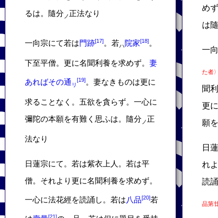
め
るは。隨分
正法なり
ノ
は
一向宗にて若は
門跡
。若
院家
。
ハ
一
下至平僧。更に名聞利養を求めず。
妻
た者
あればその通
。妻なきものは更に
リ
聞
求ることなく。五欲を貪らず。一心に
更
彌陀の本願を有難く思ふは。隨分
正
願
ノ
法なり
日
日蓮宗にて。若は紫衣上人。若は平
れ
僧。それより更に名聞利養を求めず。
読
一心に法花經を読誦し。若は
八品
若
品第