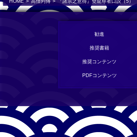
HOME
高僧列傳
『諸宗之意得』雙龍尊者口説（5）
勧進
推奨書籍
推奨コンテンツ
PDFコンテンツ