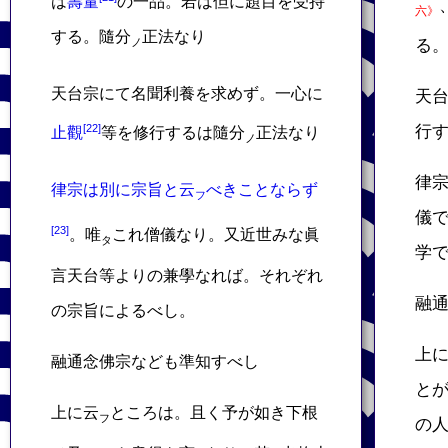
は
壽量
の一品。若は但に題目を受持
六》
する。隨分
正法なり
ノ
る
天台宗にて名聞利養を求めず。一心に
天
行
止觀
等を修行するは隨分
正法なり
ノ
律
律宗は別に宗旨と云
べきことならず
フ
儀
。唯
これ僧儀なり。又近世みな眞
タ
学
言天台等よりの兼學なれば。それぞれ
融
の宗旨によるべし。
上
融通念佛宗なども準知すべし
と
上に云
ところは。且く予が如き下根
フ
の