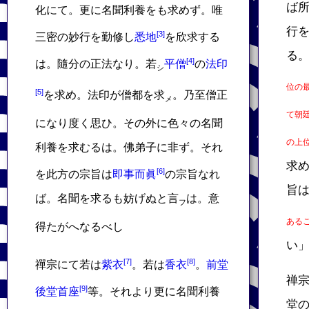
ば
化にて。更に名聞利養をも求めず。唯
行
三密の妙行を勤修し
悉地
を欣求する
る
は。隨分の正法なり。若
平僧
の
法印
シ
位の
を求め。法印が僧都を求
。乃至僧正
メ
て朝
になり度く思ひ。その外に色々の名聞
の上
利養を求むるは。佛弟子に非ず。それ
求
を此方の宗旨は
即事而眞
の宗旨なれ
旨
ば。名聞を求るも妨げぬと言
は。意
フ
ある
得たがへなるべし
い
禪宗にて若は
紫衣
。若は
香衣
。
前堂
禅
後堂首座
等。それより更に名聞利養
堂