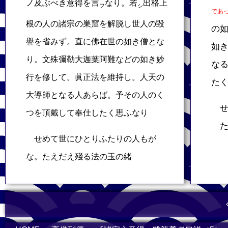
ノ及ぶべき意得を言
なり。若
出格上
フ
シ
であ
根の人の諸宗の巣窟を解脱し世人の毀
の
譽を省みず。直に佛在世の如き僧とな
如
り。文殊彌勒大迦葉阿難などの如き妙
な
行を修して。眞正法を維持し。人天の
た
大導師となる人あらば。予その人のく
せ
つを頂戴して奉仕したく思ふなり
た
せめて世にひとりふたりの人もが
な。たえだえ殘る法の玉の緒