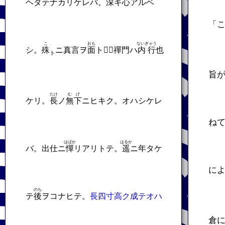
ヘダテナカリケレバ。深キ心アルベ
「
こ
おも
ないぎゃう
シ。
殊
ニ真言ヲ
面
ト𬼀。禪門ハ
内行
也
ト
旨
たけ
むげ
ケリ。
長
ノ
無下
ニヒキク。オハシケレ
ね
はばか
はるか
バ。出仕ニ
憚
リアリトテ。
遥
ニ年タケ
に
のち
テ
後
ヲコナヒテ。
長四寸高ク成テオハ
倉