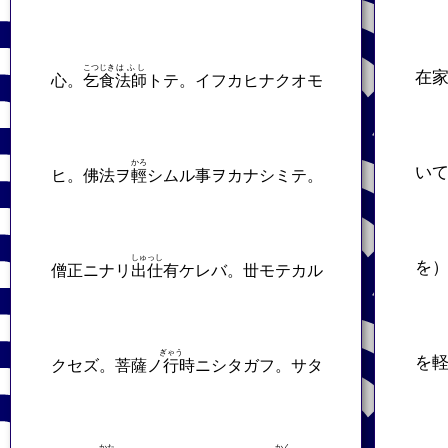
こつじき
はふし
在
心。
乞食
法師
トテ。イフカヒナクオモ
かろ
い
ヒ。佛法ヲ
輕
シムル事ヲカナシミテ。
しゅっし
を
僧正ニナリ
出仕
有ケレバ。丗モテカル
ぎゃう
を
クセズ。菩薩ノ
行
時ニシタガフ。サタ
かた
かく