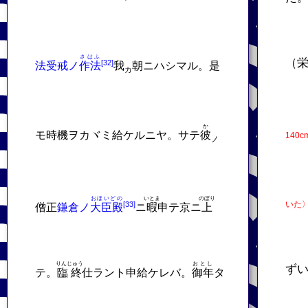
さはふ
（
法受戒ノ
作法
我
朝ニハシマル。是
カ
か
モ時機ヲカヾミ給ケルニヤ。サテ
彼
14
ノ
おほいどの
いとま
のぼり
いた
僧正
鎌倉ノ
大臣殿
ニ
暇
申テ京ニ
上
りんじゅう
おとし
ず
テ。
臨終
仕ラント申給ケレバ。
御年
タ