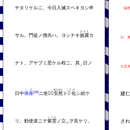
チタリケルニ。今日入滅スベキヨシ申
〈栄西
ひろう
サル。門徒ノ僧共ハ。ヨシナキ
披露
カ
が、
ナト。アヤブミ思ケル程ニ。其
日ノ
ノ
ち文永
いざ
あんねん
して
け
日中
倚座
ニ坐𬼀。
安然
ト
𬼀
化
シ給ケ
建
しうん
リ。勅使道ニテ
紫雲
ノ立
ヲ見ケリ。
さ
ツ