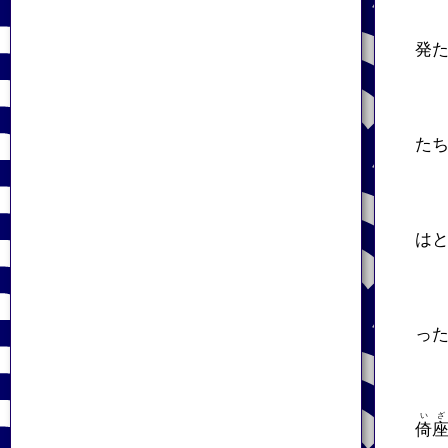
発
た
は
っ
いざ
倚