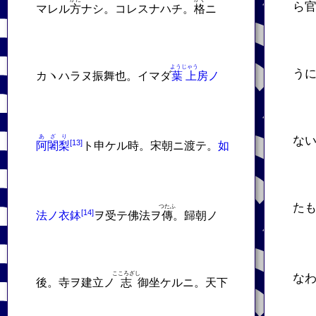
ら
マレル
方
ナシ。コレスナハチ。
格
ニ
ようじゃう
う
カヽハラヌ振舞也。イマダ
葉上
房ノ
あざり
な
阿闍梨
ト申ケル時。宋朝ニ渡テ。
如
た
つたふ
法ノ衣鉢
ヲ受テ佛法ヲ
傳
。歸朝ノ
こころざし
な
後。寺ヲ建立ノ
志
御坐ケルニ。天下