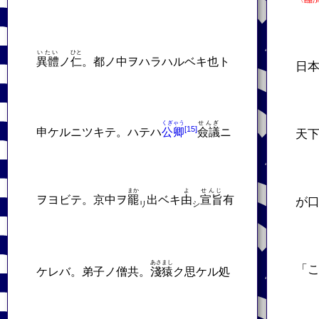
いたい
ひと
異體
ノ
仁
。都ノ中ヲハラハルベキ也ト
日
くぎゃう
せんぎ
申ケルニツキテ。ハテハ
公卿
僉議
ニ
天
まか
よ
せんじ
ヲヨビテ。京中ヲ
罷
出ベキ
由
宣旨
有
が
リ
シ
あさまし
「
ケレバ。弟子ノ僧共。
淺猿
ク思ケル処