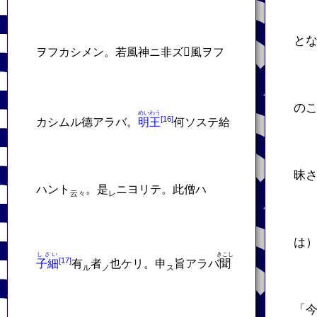
と
ヲフカシメン。若風神ニ非ズ𬼀風ヲフ
の
めいわう
カシムル德アラバ。
明王
何ソステ給
昧
ハント
。是
ニヨリテ。此僧ハ
云々
レ
は
しさい
きこし
子細
有
者
也ケリ。申
旨アラバ
聞
ル
ノ
ス
「