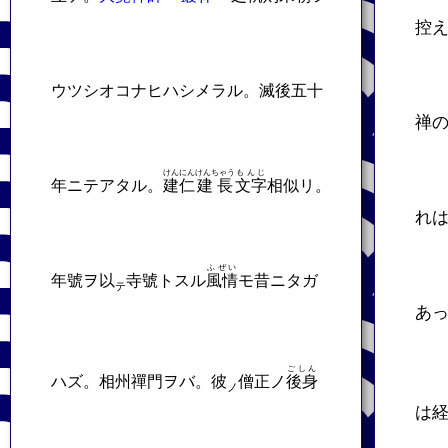
控
ウツシオコナヒハシメラル。滅後五十
禅
けんにん
けんちゃう
もんじ
年ニテアタル。
建仁
建長
文字
相似リ。
れ
ふぜい
年號ヲ以
寺號トスル
風情
モ昔ニタガ
テ
あ
ごしん
ハズ。相州禪門ヲバ。彼
僧正ノ
後身
ノ
は