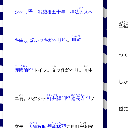
おこ
シケリ
。
我滅後五十年ニ禪法
興
スヘ
しょう
聖
こうぜん
キ由
記シヲキ給ヘリ
。
興禪
シ。
っ
ごこくろん
ふみ
その
護國論
トイフ。
文
ヲ作給ヘリ。
其
中
し
あり
そうしゅう
けんちゃうじ
ニ
有
。ハタシテ
相州
禪門
建長寺
ヲ
儀
だいかく
そうりん
そうてう
立テ。
大覺
禪師
叢林
之軌則
宋朝
ヲ