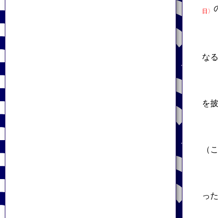
日〉
な
を
（
っ