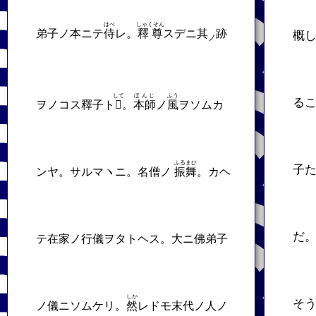
はべ
しゃくそん
弟子ノ本ニテ
侍
レ。
釋尊
スデニ其
跡
概
ノ
して
ほんじ
ふう
る
ヲノコス釋子ト
𬼀
。
本師
ノ
風
ヲソムカ
ふるまひ
子
ンヤ。サルマヽニ。名僧ノ
振舞
。カヘ
だ
テ在家ノ行儀ヲタトヘス。大ニ佛弟子
しか
そ
ノ儀ニソムケリ。
然
レドモ末代ノ人ノ