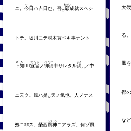
けふ
ねがひ
大
ニ。
今日
ハ吉日也。吾
願
成就スベシ
カ
る
トテ。堀川ニテ材木買ベキ事ナント
風
げち
せんじ
おうけ
こと
下知
𬼀。
宣旨
ノ
御請
申サレタル
詞
ノ中
ハ
都
ニ云ク。風ハ是
天ノ氣也。人ノナス
レ
な
ふうじん
処ニ非ス。榮西
風神
ニアラズ。何ゾ風