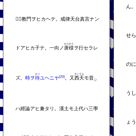
ん
𬼀。教門ヲヒカヘテ。戒律天台真言ナン
せ
からやう
ドアヒカ子テ。一向ノ
唐様
ヲ行セラレ
の
まつ
さいてん
ズ。
時ヲ
待
ユヘニヤ
。又
西天
モ昔
シ
う
ハ經論アヒ兼タリ。漢土モ上代ハ三學
ょ