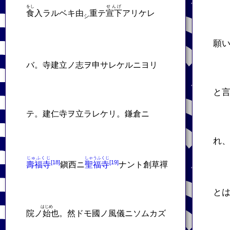
をし
せんげ
食
入ラルベキ由
重テ
宣下
アリケレ
シ
願
バ。寺建立ノ志ヲ申サレケルニヨリ
と
テ。建仁寺ヲ立ラレケリ。鎌倉ニ
れ
じゅふくじ
しゃうふくじ
壽福寺
鎭西ニ
聖福寺
ナント創草禪
と
はじめ
院ノ
始
也。然ドモ國ノ風儀ニソムカズ