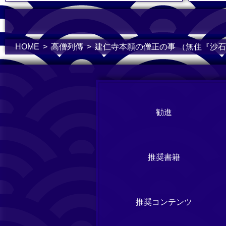
HOME
高僧列傳
建仁寺本願の僧正の事 （無住『沙
勧進
推奨書籍
推奨コンテンツ