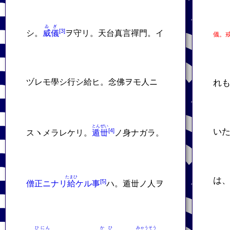
ゐぎ
シ。
威儀
ヲ守リ。天台真言禪門。イ
儀。
ヅレモ學シ行シ給ヒ。念佛ヲモ人ニ
れ
とんぜい
い
スヽメラレケリ。
遁丗
ノ身ナガラ。
たまひ
は
僧正ニナリ
給
ケル事
ハ。遁丗ノ人ヲ
ひにん
かひ
みゃうそう