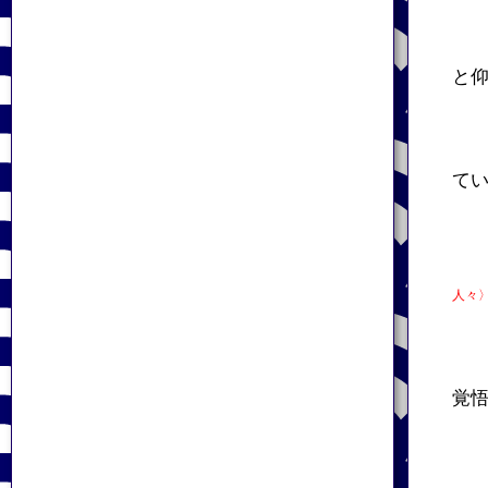
と
て
人々
覚