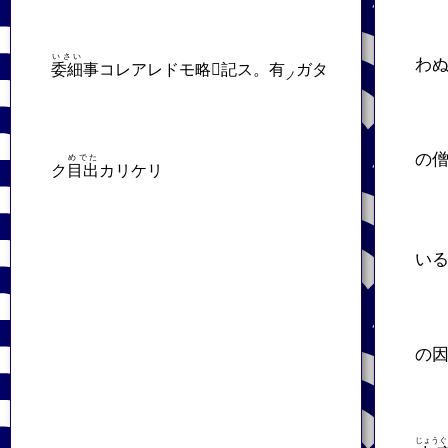
いさい
わ
委細
事コレアレドモ略𬼀記ス。有
ガタ
ノ
の
めでた
ク
目出
カリケリ
い
の
じょうぐ