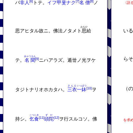
バ
非人
トテ。
イフ
甲斐
ナク
名僧
ノ
〈語
おもひ
い
思アヒタル故ニ。佛法ノタメト
思
給
みゃうもん
ら
テ。
名聞
ニハアラズ。遁丗ノ光ヲケ
さんえ
いっぱつ
（
タジトナリオホカタハ。
三衣
一鉢
ヲ
こつじき
ずだ
持シ。
乞食
頭陀
ヲ行スルコソ。佛
を求