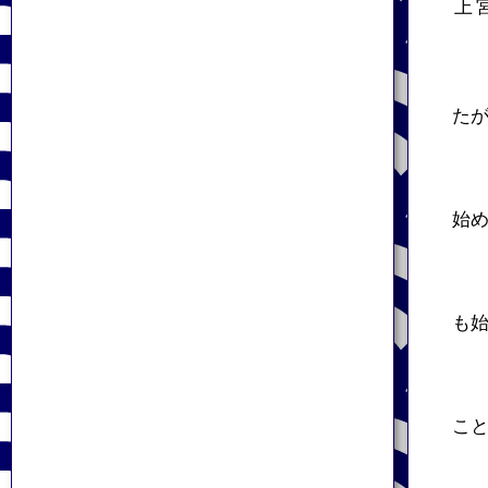
上
た
始
も
こ