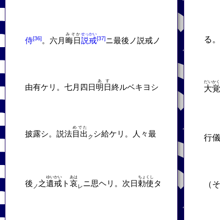
みそか
せっかい
る
侍
。六月
晦日
説戒
ニ最後ノ説戒ノ
あす
だいか
由有ケリ。七月四日
明日
終ルベキヨシ
大
めでた
披露シ。説法
目出
シ給ケリ。人々最
行
ク
ゆいかい
あは
ちょくし
後
之
遺戒
ト
哀
ニ思ヘリ。次日
勅使
タ
（
ノ
レ