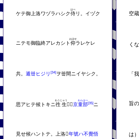
はべ
空
ケテ御上洛ワヅラハシク
侍
リ。イヅク
おほせ
ニテモ御臨終アレカシト
仰
ラレケレ
く
共。
遁丗ヒジリ
ヲ丗間ニイヤシク。
「
わうじゃう
わらはべ
旨
思アヒテ候トキニ
徃生
𬼀。
京
童部
ニ
見せ候ハントテ。上洛𬼀
年號ハ不覺悟
は