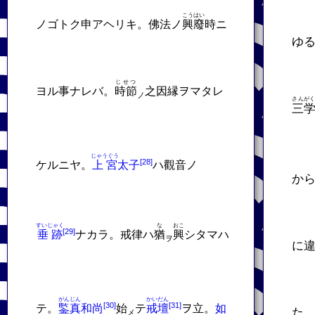
こうはい
ノゴトク申アヘリキ。佛法ノ
興廢
時ニ
ゆ
じせつ
ヨル事ナレバ。
時節
之因縁ヲマタレ
ノ
さんが
三
じゃうぐう
ケルニヤ。
上宮
太子
ハ觀音ノ
か
すいじゃく
な
おこ
垂跡
ナカラ。戒律ハ
猶
興
シタマハ
ヲ
に
がんじん
かいだん
テ。
鍳真
和尚
始
テ
戒壇
ヲ立。
如
た
メ