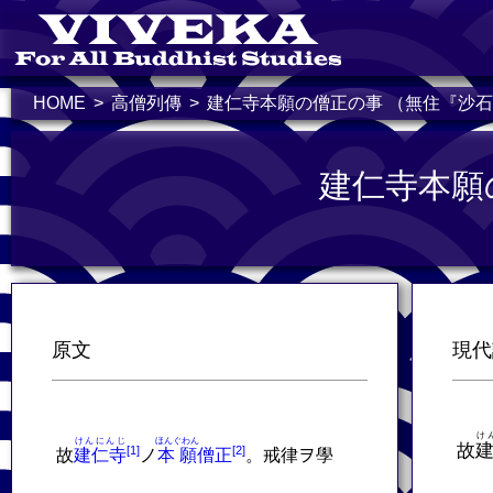
HOME
高僧列傳
建仁寺本願の僧正の事 （無住『沙
建仁寺本願
原文
現代
け
けんにんじ
ほんぐわん
故
故
建仁寺
ノ
本願
僧正
。戒律ヲ學