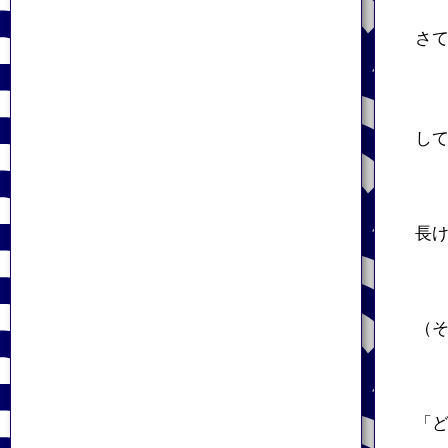
さ
し
長
（
「