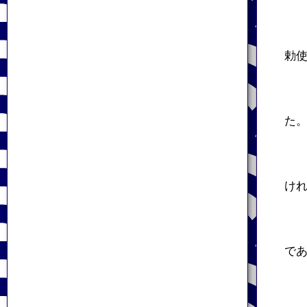
勅
た
け
で