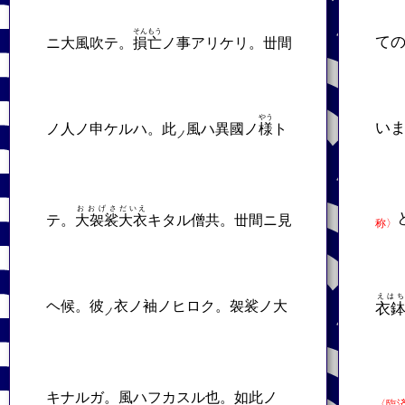
そんもう
て
ニ大風吹テ。
損亡
ノ事アリケリ。丗間
やう
い
ノ人ノ申ケルハ。此
風ハ異國ノ
様
ト
ノ
おおげさ
だいえ
テ。
大袈裟
大衣
キタル僧共。丗間ニ見
称〉
えはち
ヘ候。彼
衣ノ袖ノヒロク。袈裟ノ大
衣
ノ
キナルガ。風ハフカスル也。如此ノ
〈臨