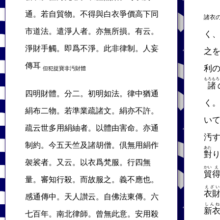
通。若自貿物。不得與白衣爭價高下同
諸衣
市道法。遣淨人者。亦無所損。有云。
く
淨財手觸。即爲不淨。此非律制。人妄
之
傳耳
利
但犯捉寶非汚財體
もろもろ
諸
四明財體。分二。初明如法。律中猶通
く
絹布二物。若準業疏諸文。絹亦不許。
い
疏云世多用絹紬者。以體由害命。亦通
汚
制約。今五天竺及諸胡僧。倶無用絹作
あた
對
袈裟者。又云。以衣爲梵服。行四無
かい
え
貿
量。審知行殺。而故服之。義不應也。
えざい
衣
感通傳中。天人讃云。自佛法東傳。六
しんね
新
七百年。南北律師。曾無此意。安用殺