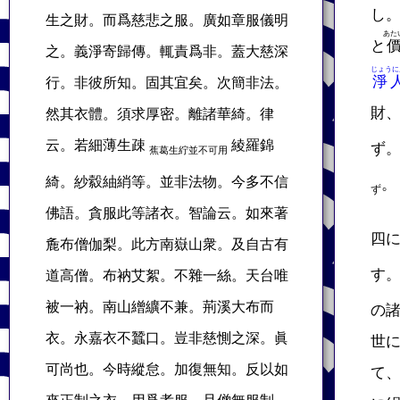
し
生之財。而爲慈悲之服。廣如章服儀明
あた
と
之。義淨寄歸傳。輒責爲非。蓋大慈深
じょうに
淨
行。非彼所知。固其宜矣。次簡非法。
財
然其衣體。須求厚密。離諸華綺。律
云。若細薄生疎
綾羅錦
ず
蕉葛生紵並不可用
綺。紗縠紬綃等。並非法物。今多不信
。
ず
佛語。貪服此等諸衣。智論云。如來著
四
麁布僧伽梨。此方南嶽山衆。及自古有
す
道高僧。布衲艾絮。不雜一絲。天台唯
被一衲。南山繒纊不兼。荊溪大布而
の
衣。永嘉衣不蠶口。豈非慈惻之深。眞
世
可尚也。今時縱怠。加復無知。反以如
て