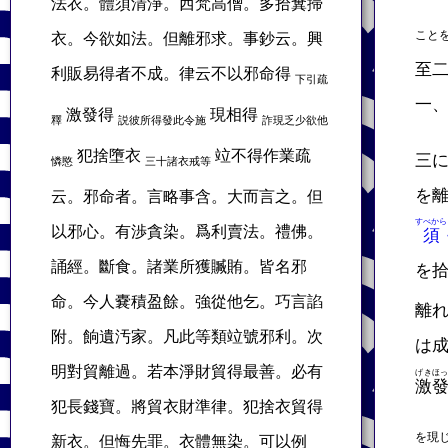
法衣。體須清淨。西梵高僧。多拾糞掃
こと
衣。今欲如法。但離邪求。事鈔云。興
至
利販易得者不成。律云不以邪命得
下引疏
一
激發得
現相得
釋
説彼所得發此令施
詐現乏少欲他
犯捨墮衣
竝不得作業疏
三
憐愍
三十諸衣戒等
を
云。邪命者。言略事含。大而言之。但
すべから
以邪心。有渉貪染。爲利賣法。禮佛。
須
誦經。斷食。諸業所獲贓賄。皆名邪
を
命。今人嚢積盈餘。強從他乞。巧言諂
離
附。餉遺汚家。凡此等類竝號邪利。次
は
明對貿離過。若本淨財貿得最善。必有
げきほ
激
犯長錢寶。將貿衣財準律。犯捨衣貿得
を現
新衣。但悔先罪。衣體無染。可以例