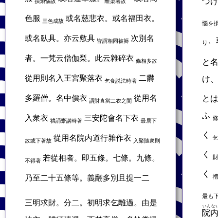
づ
損煩惱故
離染著故
色服
或名慈悲衣。或名福田衣。
三色成故
惱を
或名臥具。亦云敷具
次別名
、
皆謂相同被褥
り
者。一梵云僧伽梨。此云雜碎衣
と
條相多故
從用則名入王宮聚落衣
二欝
け
乞食説法時著
多羅僧。名中價衣
從用名
と
謂財直當二衣之間
ふ
入衆衣
三安陀會名下衣
禮誦齋講時著
最居下
く
從用名院内道行雜作衣
故或下著故
入聚隨衆則
く
若從相者。即五條。七條。九條。
不得著
く
乃至二十五條等。義翻多別且提一二
最も
三明求財。分二。初明求乞離過。由是
いんな
院