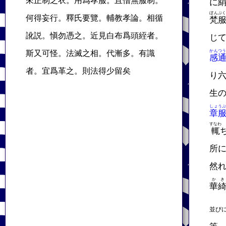
來正制之衣。用爲孝服。且僧無服制。
に
ぼんぷ
何得妄行。釋氏要覽。輔教孝論。相循
梵
訛説。愼勿憑之。近見白布爲頭絰者。
じ
かんつ
斯又可怪。法滅之相。代漸多。有識
感
者。宜爲革之。則法得少留矣
り
生
しょう
章
すなわ
輒
所
然
かき
華
並び