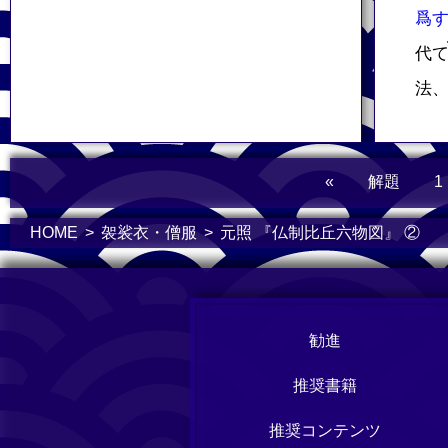
爲
代
法
«
解題
1
HOME
袈裟衣・僧服
元照 『仏制比丘六物図』 ②
勧進
推奨書籍
推奨コンテンツ