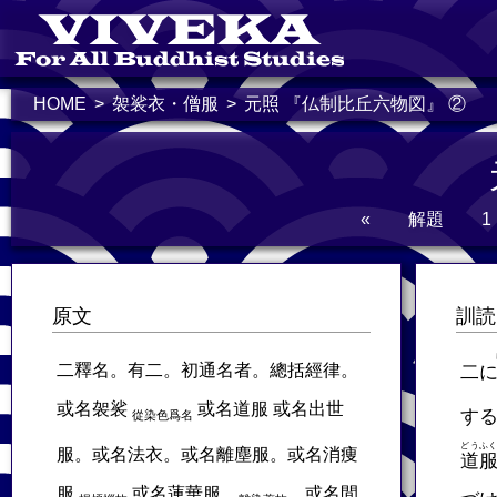
HOME
袈裟衣・僧服
元照 『仏制比丘六物図』 ②
«
解題
1
原文
訓読
二釋名。有二。初通名者。總括經律。
二
或名袈裟
或名道服 或名出世
す
從染色爲名
どうふ
服。或名法衣。或名離塵服。或名消痩
道
服
或名蓮華服。
或名間