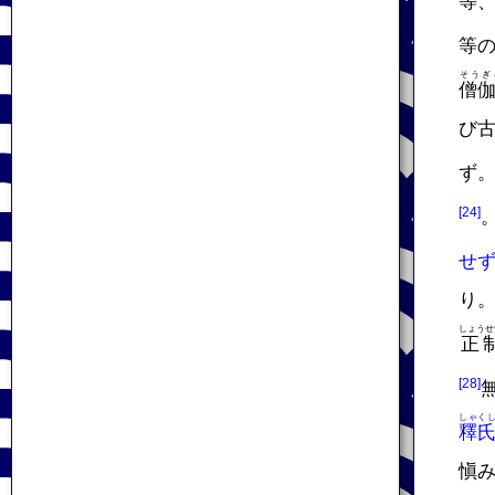
等
等
そうぎ
僧
び
ず
せ
り
しょうせ
正
しゃく
釋
愼