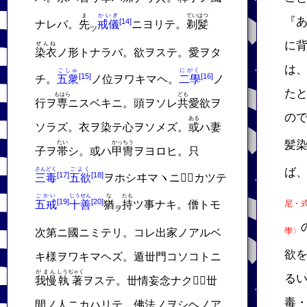
ま
かいぎ
ていはつ
『
ナレバ。
先
戒儀
ニヨリテ。
剃髪
ツ
に
ぜんね
染衣
ノ形トナラバ。欲ヲステ。愛ヲタ
は
ごしゅ
にがく
チ。
五衆
ノ位ヲワキマヘ。
二學
ノ
た
もはら
ども
行ヲ
専
ニスベキニ。頭ヲソレ
共
愛欲ヲ
の
ある
ソラズ。衣ヲ染テ心ヲソメズ。
或
ハ妻
髪
たい
かっちう
子ヲ
帯
シ。或ハ
甲冑
ヲヨロヒ。只
さんどく
ごよく
ば
三毒
五欲
ヲホシヰマヽニ𬼀。カツテ
ごかい
じうぜん
な
たも
五戒
十善
猶
持
ツ事ナキ。僧トモ
尼・
ヲ
學〉
次第ニ國ニミテリ。コレ出家ノアルベ
欲
キ様ヲワキマヘズ。遁丗門コソコトニ
がまん
しうぢゃく
る
我慢
執著
ヲステ。丗情妄念ナク𬼀。丗
毒
間ノ人ニカハリテ。佛法ノヲシヘノア