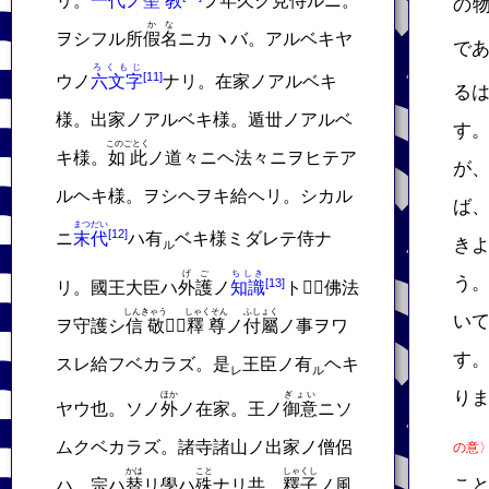
リ。
一代ノ
聖教
ヲ年久ク見侍ルニ。
の
かな
ヲシフル所
假名
ニカヽバ。アルベキヤ
で
ろくもじ
ウノ
六文字
ナリ。在家ノアルベキ
る
様。出家ノアルベキ様。遁丗ノアルベ
す
このごとく
キ様。
如此
ノ道々ニヘ法々ニヲヒテア
が
ルヘキ様。ヲシヘヲキ給ヘリ。シカル
ば
まつだい
ニ
末代
ハ有
ベキ様ミダレテ侍ナ
き
ル
げご
ちしき
う
リ。國王大臣ハ
外護
ノ
知識
ト𬼀。佛法
しんきゃう
しゃくそん
ふしょく
い
ヲ守護シ
信敬
𬼀。
釋尊
ノ
付屬
ノ事ヲワ
す
スレ給フベカラズ。是
王臣ノ有
ヘキ
レ
ル
り
ほか
ぎょい
ヤウ也。ソノ
外
ノ在家。王ノ
御意
ニソ
ムクベカラズ。諸寺諸山ノ出家ノ僧侶
の意
かは
こと
しゃくし
こ
ハ。宗ハ
替
リ學ハ
殊
ナリ共。
釋子
ノ風