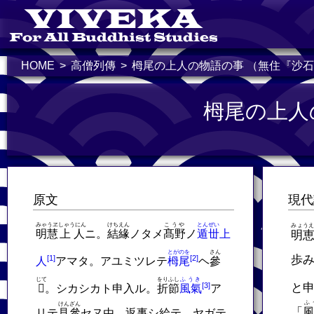
HOME
高僧列傳
栂尾の上人の物語の事 （無住『沙石
栂尾の上人
原文
現代
みゃうヱ
しゃうにん
けちえん
こうや
とんぜい
みょう
明慧
上人
ニ。
結緣
ノタメ
髙野
ノ
遁丗
上
明
とがのを
さん
歩
人
アマタ。アユミツレテ
栂尾
ヘ
參
じて
をりふし
ふうき
と
𬼀
。シカシカト申入ル。
折節
風氣
ア
ふ
けんざん
「
リテ
見參
セヌ由。返事シ給テ。ヤガテ