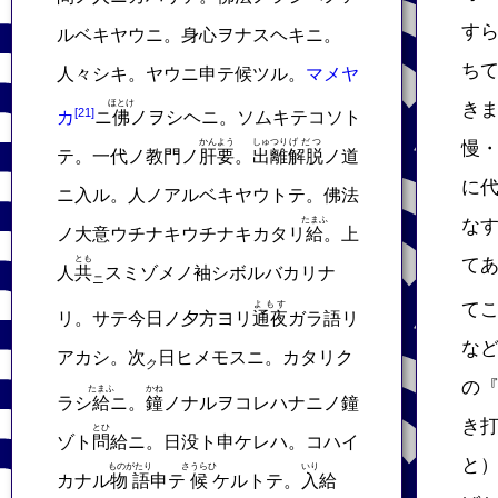
す
ルベキヤウニ。身心ヲナスヘキニ。
ち
人々シキ。ヤウニ申テ候ツル。
マメヤ
ほとけ
き
カ
ニ
佛
ノヲシヘニ。ソムキテコソト
かんよう
しゅつり
げだつ
慢
テ。一代ノ教門ノ
肝要
。
出離
解脱
ノ道
に
ニ入ル。人ノアルベキヤウトテ。佛法
たまふ
な
ノ大意ウチナキウチナキカタリ
給
。上
とも
て
人
共
スミゾメノ袖シボルバカリナ
ニ
よもす
て
リ。サテ今日ノ夕方ヨリ
通夜
ガラ語リ
な
アカシ。次
日ヒメモスニ。カタリク
ク
の
たまふ
かね
ラシ
給
ニ。
鐘
ノナルヲコレハナニノ鐘
き
とひ
ゾト
問
給ニ。日没ト申ケレハ。コハイ
と
ものがたり
さうらひ
いり
カナル
物語
申テ
候
ケルトテ。
入
給