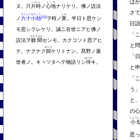
ば
へんじ
ここち
ヌ。只
片時
ノ
心地
ナリケリ。佛ノ説法
さ
ろくじう
せうこう
しゅ
ノ
六十
小劫
ヲ時ノ
衆
。半日ト思ケン
日
モ思シラレケリ。誠ニ在丗ニアヒ佛ノ
「
ちゃうもん
説法ヲ
聽聞
センモ。カクコソト思アヒ
と
かへり
テ。ナクナク
歸
ケリトナン。髙野ノ遁
「
はべり
丗者ノ。キヽツタヘテ物語リシ
侍
キ。
と
「
う
と
の
しょうこ
小
思