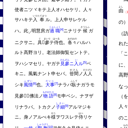
よし
使者ニツヾキテ上人オハセケリ。人々
由
〈
いり
たてまつ
サハキテ
入
奉
ル。上人申サレケル
の
くゎしょく
さうらふ
ハ。此
明慧房ガ
過職
ニナリテ
候
ガ
ノ
（
ぐ
まいり
はべる
おのおの
ニクサニ。
具
𬼀
參
テ
侍
也。
各々
ハルハ
れ
ルト髙野ヨリ。老法師御覧セントテ。
「
けんざん
い
ヲハシマセリ。ヤガテ
見參
ニ
入
ル
ベ
に
せけん
ひとびと
キニ。風氣ナント申セバ。
丗間
ノ
人人
高
ふぜい
だいじ
ふして
シキ
風情
也。
大事
ナラバ
臥
ナガラモ
な
ものがたり
見參𬼀。佛法ノ
物語
モ申ベシ。ナヲザ
（
しさい
人
リナラバ。トカクノ
子細
アルマジキ
やう
はべ
ニ。身ノアルべキ
様
ヲワスレテ
侍
リケ
の
しゃうげう
もの