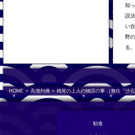
知
説
い
野
る
HOME
高僧列傳
栂尾の上人の物語の事 （無住『沙
勧進